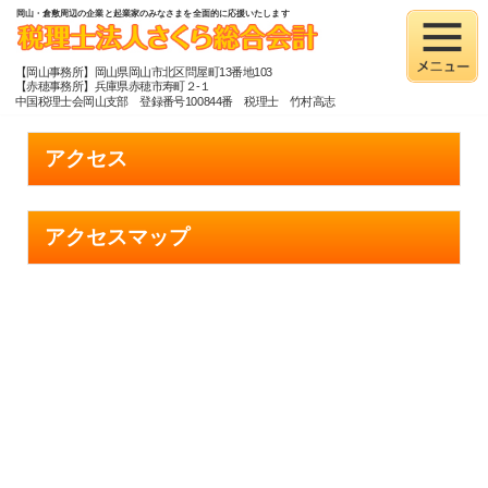
岡山・倉敷周辺の企業と起業家のみなさまを全面的に応援いたします
【岡山事務所】岡山県岡山市北区問屋町13番地103
【赤穂事務所】兵庫県赤穂市寿町２-１
中国税理士会岡山支部 登録番号100844番 税理士 竹村高志
税理士法人さくら総合会計
>
アクセス
アクセス
アクセスマップ