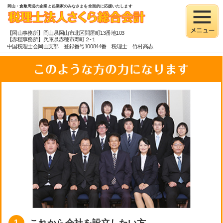
岡山・倉敷周辺の企業と起業家のみなさまを全面的に応援いたします
【岡山事務所】岡山県岡山市北区問屋町13番地103
【赤穂事務所】兵庫県赤穂市寿町２-１
中国税理士会岡山支部 登録番号100844番 税理士 竹村高志
これから会社を設立したい方
1