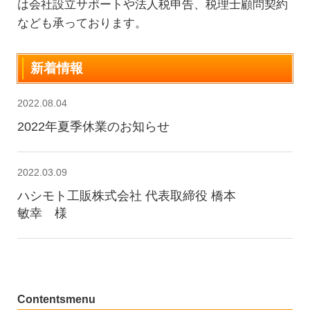
は会社設立サポートや法人税申告、税理士顧問契約
なども承っております。
新着情報
2022.08.04
2022年夏季休業のお知らせ
2022.03.09
ハシモト工販株式会社 代表取締役 橋本
敏幸 様
2022.03.03
有限会社オフィスビービー 代表取締役
児仁井 厚夫 様
Contentsmenu