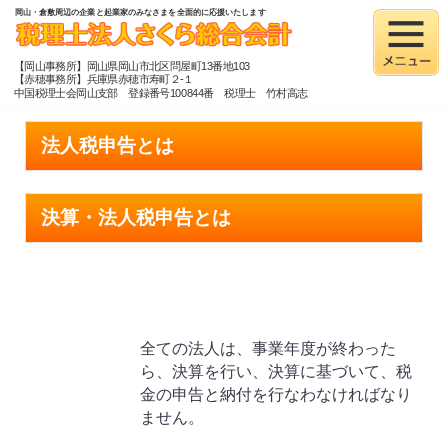
岡山・倉敷周辺の企業と起業家のみなさまを全面的に応援いたします
【岡山事務所】岡山県岡山市北区問屋町13番地103
【赤穂事務所】兵庫県赤穂市寿町２-１
中国税理士会岡山支部 登録番号100844番 税理士 竹村高志
税理士法人さくら総合会計
>
法人税申告とは
法人税申告とは
決算・法人税申告とは
全ての法人は、事業年度が終わった
ら、決算を行い、決算に基づいて、税
金の申告と納付を行なわなければなり
ません。